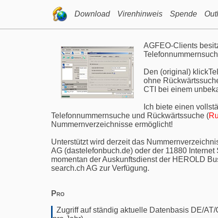
Download
Virenhinweis
Spende
Out
AGFEO-Clients besitzt
Telefonnummernsuche v
Den (original) klickTe
ohne Rückwärtssuche.
CTI bei einem unbeka
Ich biete einen volls
Telefonnummernsuche und Rückwärtssuche (
Ru
Nummernverzeichnisse ermöglicht!
Unterstützt wird derzeit das Nummernverzeichn
AG (dastelefonbuch.de) oder der 11880 Internet 
momentan der Auskunftsdienst der HEROLD Busi
search.ch AG zur Verfügung.
Pro
Zugriff auf ständig aktuelle Datenbasis DE/AT/