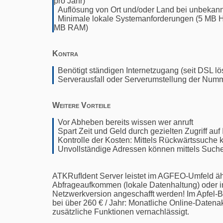
pro Jahr)
Auflösung von Ort und/oder Land bei unbekan
Minimale lokale Systemanforderungen (5 MB 
MB RAM)
Kontra
Benötigt ständigen Internetzugang (seit DSL l
Serverausfall oder Serverumstellung der Num
Weitere Vorteile
Vor Abheben bereits wissen wer anruft
Spart Zeit und Geld durch gezielten Zugriff au
Kontrolle der Kosten: Mittels Rückwärtssuche
Unvollständige Adressen können mittels Suche
ATKRufIdent Server leistet im AGFEO-Umfeld äh
Abfrageaufkommen (lokale Datenhaltung) oder im
Netzwerkversion angeschafft werden! Im Apfel-Bi
bei über 260 € / Jahr: Monatliche Online-Datena
zusätzliche Funktionen vernachlässigt.